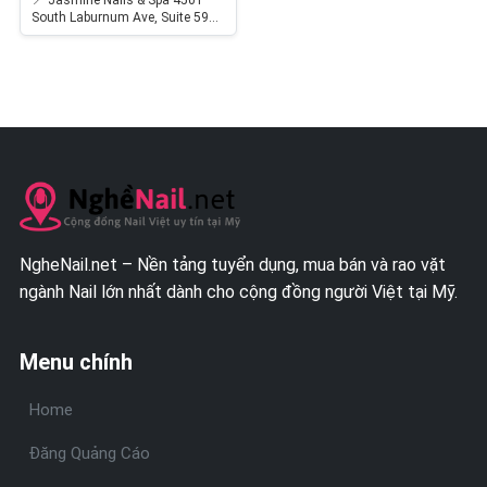
📍 Jasmine Nails & Spa 4501
South Laburnum Ave, Suite 599,
Henrico, Virginia 23231 🔹 Vị trí
cần tuyển: Thợ…
NgheNail.net – Nền tảng tuyển dụng, mua bán và rao vặt
ngành Nail lớn nhất dành cho cộng đồng người Việt tại Mỹ.
Menu chính
Home
Đăng Quảng Cáo