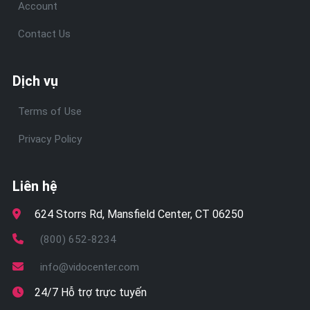
Account
Contact Us
Dịch vụ
Terms of Use
Privacy Policy
Liên hệ
624 Storrs Rd, Mansfield Center, CT 06250
(800) 652-8234
info@vidocenter.com
24/7 Hỗ trợ trực tuyến