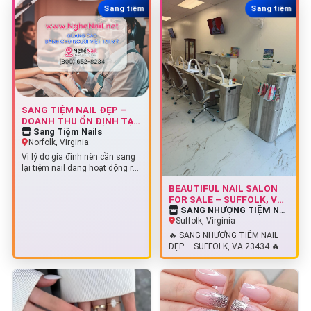
Sang tiệm
Sang tiệm
SANG TIỆM NAIL ĐẸP –
DOANH THU ỔN ĐỊNH TẠI
NORFOLK, VIRGINIA
Sang Tiệm Nails
Norfolk, Virginia
Vì lý do gia đình nên cần sang
lại tiệm nail đang hoạt động rất
tốt, lượng khách quen đông…
BEAUTIFUL NAIL SALON
FOR SALE – SUFFOLK, VA
23434
SANG NHƯỢNG TIỆM NAIL ĐẸP
Suffolk, Virginia
🔥 SANG NHƯỢNG TIỆM NAIL
ĐẸP – SUFFOLK, VA 23434 🔥
💲Giá bán: $90,000 Cơ hội sở
hữu một tiệm…