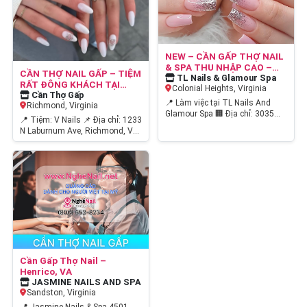
NEW – CẦN GẤP THỢ NAIL
& SPA THU NHẬP CAO –
CẦN THỢ NAIL GẤP – TIỆM
BAO LƯƠNG $2,000/TUẦN
TL Nails & Glamour Spa
RẤT ĐÔNG KHÁCH TẠI
– CÓ CHỖ Ở CHO THỢ Ở
Colonial Heights, Virginia
RICHMOND
Cần Thợ Gấp
XA
📍 Làm việc tại TL Nails And
Richmond, Virginia
Glamour Spa 🏢 Địa chỉ: 3035
📍 Tiệm: V Nails 📌 Địa chỉ: 1233
Boulevard, Colonial Heights, VA
N Laburnum Ave, Richmond, VA
23834 ✨ Do…
23223 📌 Hiện tại, tiệm V Nails…
Cần Gấp Thợ Nail –
Henrico, VA
JASMINE NAILS AND SPA
Sandston, Virginia