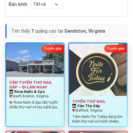
Bán kính:
Tìm thấy
7
quảng cáo tại
Sandston, Virginia
Tuyển gấp
Tuyển gấp
CẦN TUYÊN THƠ NAIL
GẤP – ĐI LÀM NGAY
Rose Nails & Spa
South Boston, Virginia
TUYỂN THỢ NAIL
💎 Rose Nails & Spa cần tuyển
Cần Thợ Gấp
nhiều thợ nail có tay nghề gia
Stafford, Virginia
nhập team lâu dài! 📍 Địa…
Tiệm Nails For Today đang tìm
thêm thợ nail có trách nhiệm,
vui vẻ và yêu nghề để đồng
hành…