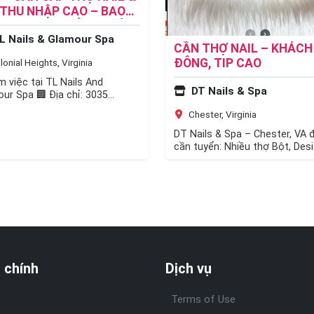
 THU NHẬP CAO – BAO
NG $2,000/TUẦN – CÓ
L Nails & Glamour Spa
 Ở CHO THỢ Ở XA
CẦN THỢ NAIL – KHÁCH
ĐÔNG, TIP CAO
onial Heights, Virginia
m việc tại TL Nails And
DT Nails & Spa
ur Spa 🏢 Địa chỉ: 3035
vard, Colonial Heights, VA
Chester, Virginia
4 ✨ Do…
DT Nails & Spa – Chester, VA 
cần tuyển: Nhiều thợ Bột, Desi
Thợ Chân Tay Nước Quyền lợi
 chính
Dịch vụ
Terms of Use