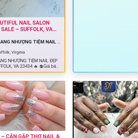
UTIFUL NAIL SALON
 SALE – SUFFOLK, VA
34
ANG NHƯỢNG TIỆM NAIL ĐẸP
ffolk, Virginia
ANG NHƯỢNG TIỆM NAIL ĐẸP
FFOLK, VA 23434 🔥 💲Giá bán:
000 Cơ hội sở hữu một tiệm…
 – CẦN GẤP THỢ NAIL &