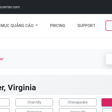
docenter.com
MỤC QUẢNG CÁO
PRICING
SUPPORT
er
r, Virginia
Chantilly
Chesapeake