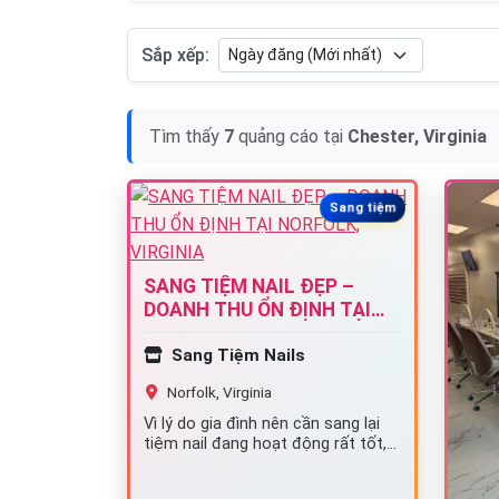
Sắp xếp:
Tìm thấy
7
quảng cáo tại
Chester, Virginia
Sang tiệm
SANG TIỆM NAIL ĐẸP –
DOANH THU ỔN ĐỊNH TẠI
NORFOLK, VIRGINIA
Sang Tiệm Nails
Norfolk, Virginia
Vì lý do gia đình nên cần sang lại
tiệm nail đang hoạt động rất tốt,
lượng khách quen đông…