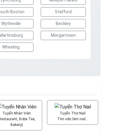
Lynchburg
Newport News
outh Boston
Stafford
Wytheville
Beckley
Martinsburg
Morgantown
Wheeling
Tuyển Nhân Viên
Tuyển Thợ Nail
Restaurant, Boba Tea,
Tìm việc làm nail…
Bakery)