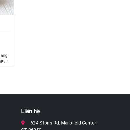
đang
gn,
:…
Liên hệ
624 Storrs Rd, Mansfield Center,