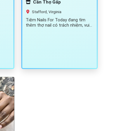
Cần Thợ Gấp
Stafford, Virginia
Tiệm Nails For Today đang tìm
thêm thợ nail có trách nhiệm, vui
vẻ và yêu nghề để đồng hành…