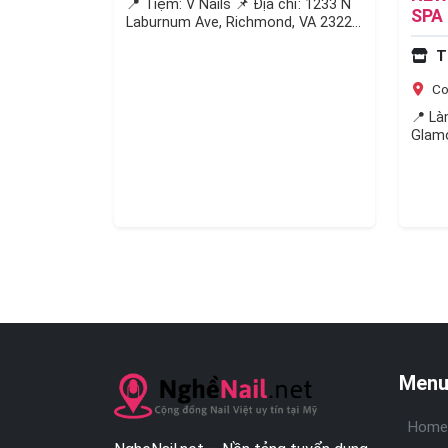
📍 Tiệm: V Nails 📌 Địa chỉ: 1233 N
SPA
Laburnum Ave, Richmond, VA 23223
LƯƠ
📌 Hiện tại, tiệm V Nails…
T
CHỖ
Col
📍 Là
Glamo
Boule
2383
Menu
Home