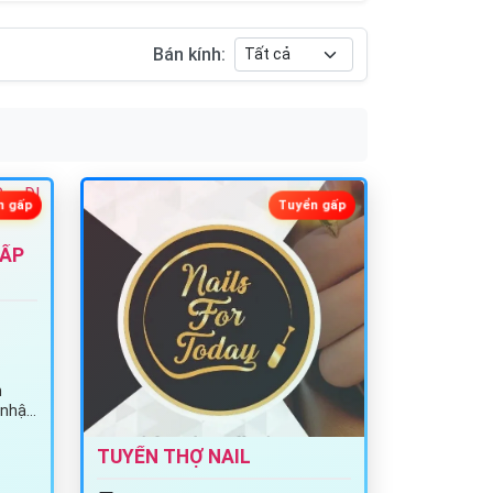
Bán kính:
n gấp
Tuyển gấp
GẤP
n
 nhập
TUYỂN THỢ NAIL