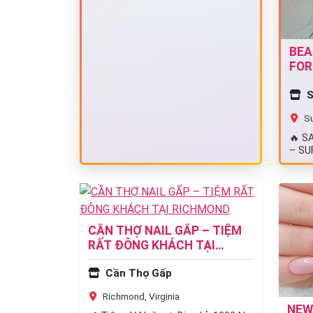
BEA
FOR
234
S
Su
🔥 S
– SU
$90,
CẦN THỢ NAIL GẤP – TIỆM
RẤT ĐÔNG KHÁCH TẠI
RICHMOND
Cần Thợ Gấp
Richmond, Virginia
NEW