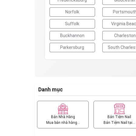
Fredericksburg
Gloucester
Norfolk
Portsmout
Suffolk
Virginia Bea
Buckhannon
Charleston
Parkersburg
South Charles
Danh mục
Bán Nhà Hàng
Bán Tiệm Nail
Mua bán nhà hàng…
Bán Tiệm Nail tại…