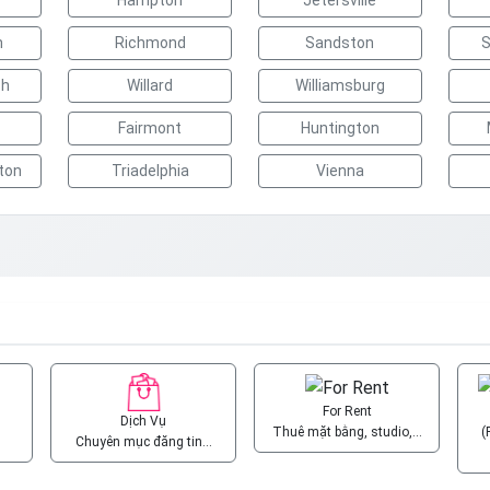
Hampton
Jetersville
h
Richmond
Sandston
S
ch
Willard
Williamsburg
Fairmont
Huntington
ton
Triadelphia
Vienna
For Rent
Dịch Vụ
Thuê mặt bằng, studio,…
(
Chuyên mục đăng tin…