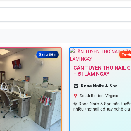
Sang tiệm
Tuyể
CẦN TUYÊN THƠ NAIL 
– ĐI LÀM NGAY
Rose Nails & Spa
South Boston, Virginia
💎 Rose Nails & Spa cần tuyể
nhiều thợ nail có tay nghề gia
team lâu dài! 📍 Địa…