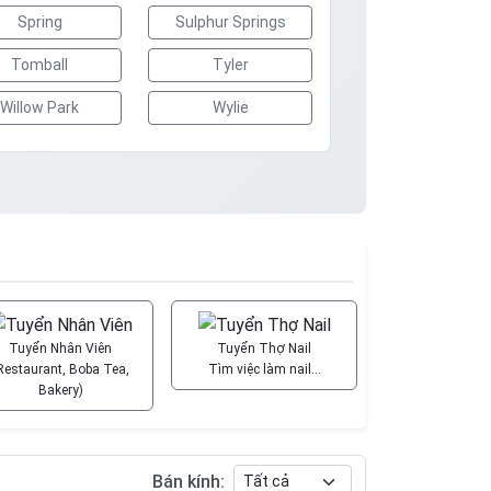
Spring
Sulphur Springs
Tomball
Tyler
Willow Park
Wylie
Tuyển Nhân Viên
Tuyển Thợ Nail
Restaurant, Boba Tea,
Tìm việc làm nail…
Bakery)
Bán kính: