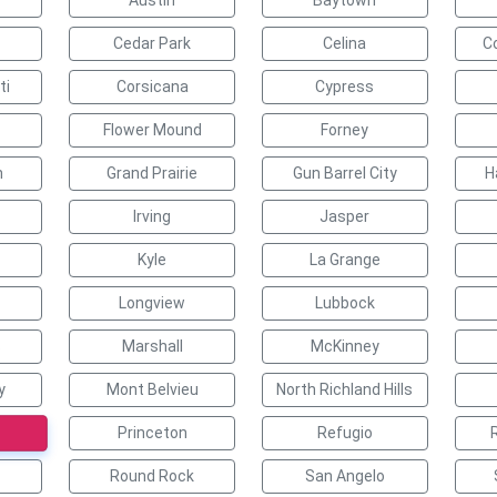
Austin
Baytown
Cedar Park
Celina
C
ti
Corsicana
Cypress
Flower Mound
Forney
n
Grand Prairie
Gun Barrel City
H
Irving
Jasper
Kyle
La Grange
Longview
Lubbock
s
Marshall
McKinney
y
Mont Belvieu
North Richland Hills
Princeton
Refugio
Round Rock
San Angelo