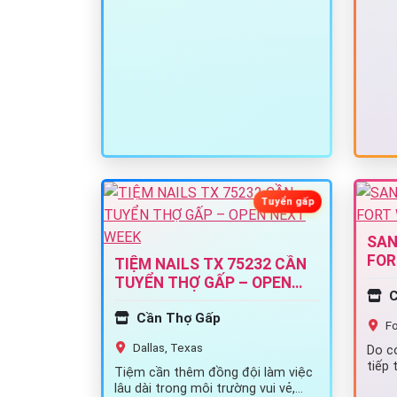
Tuyển gấp
SAN
FOR
TIỆM NAILS TX 75232 CẦN
TUYỂN THỢ GẤP – OPEN
C
NEXT WEEK
Cần Thợ Gấp
Fo
Dallas, Texas
Do có
tiếp 
Tiệm cần thêm đồng đội làm việc
nail
lâu dài trong môi trường vui vẻ,