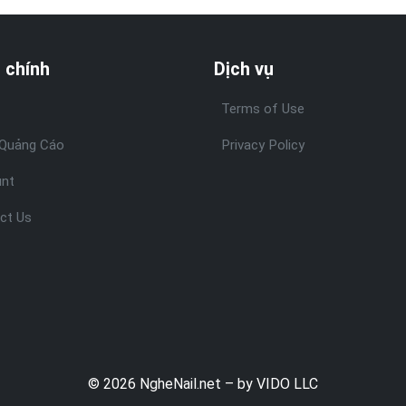
 chính
Dịch vụ
Terms of Use
Quảng Cáo
Privacy Policy
nt
ct Us
© 2026 NgheNail.net – by VIDO LLC