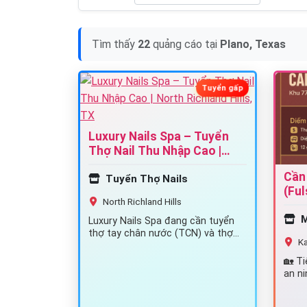
Tìm thấy
22
quảng cáo tại
Plano, Texas
Tuyển gấp
Luxury Nails Spa – Tuyển
Thợ Nail Thu Nhập Cao |
North Richland Hills, TX
Cần
Tuyển Thợ Nails
(Ful
North Richland Hills
M
Luxury Nails Spa đang cần tuyển
thợ tay chân nước (TCN) và thợ
Ka
bột làm việc lâu dài. ✨ Quyền…
🏡 T
an ni
khác
trên