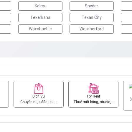
Selma
Snyder
Texarkana
Texas City
Waxahachie
Weatherford
Dịch Vụ
For Rent
(
Chuyên mục đăng tin…
Thuê mặt bằng, studio,…