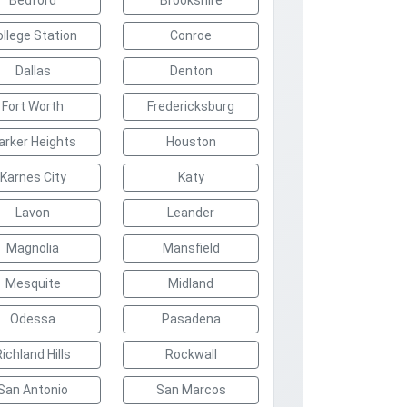
Bedford
Brookshire
ollege Station
Conroe
Dallas
Denton
Fort Worth
Fredericksburg
arker Heights
Houston
Karnes City
Katy
Lavon
Leander
Magnolia
Mansfield
Mesquite
Midland
Odessa
Pasadena
Richland Hills
Rockwall
San Antonio
San Marcos