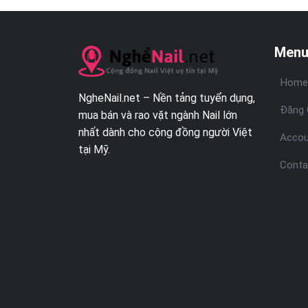
Menu
Home
NgheNail.net – Nền tảng tuyển dụng,
Đăng 
mua bán và rao vặt ngành Nail lớn
nhất dành cho cộng đồng người Việt
Accou
tại Mỹ.
Conta