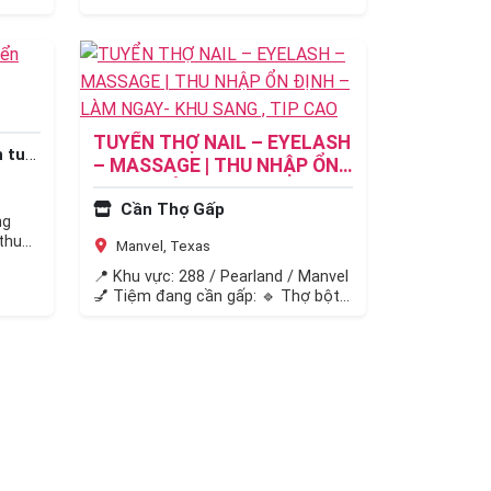
TUYỂN THỢ NAIL – EYELASH
uyển
– MASSAGE | THU NHẬP ỔN
ĐỊNH – LÀM NGAY- KHU
Cần Thợ Gấp
SANG , TIP CAO
ng
thu
Manvel, Texas
📍 Khu vực: 288 / Pearland / Manvel
💅 Tiệm đang cần gấp: 🔹 Thợ bột
(acrylic) 🔹 Thợ chân…