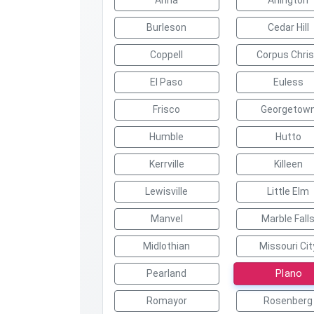
Anna
Arlington
Burleson
Cedar Hill
Coppell
Corpus Chris
El Paso
Euless
Frisco
Georgetow
Humble
Hutto
Kerrville
Killeen
Lewisville
Little Elm
Manvel
Marble Fall
Midlothian
Missouri Cit
Plano
Pearland
Romayor
Rosenberg