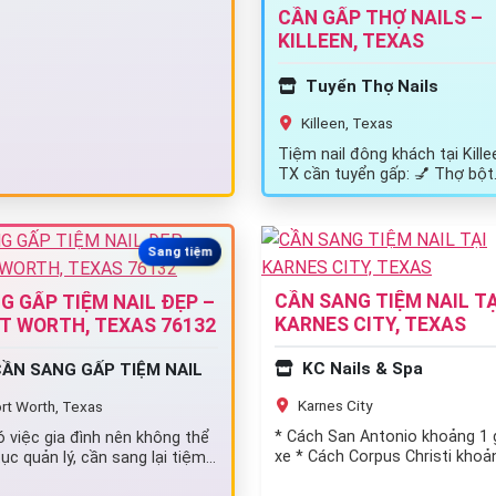
CẦN GẤP THỢ NAILS –
KILLEEN, TEXAS
Tuyển Thợ Nails
Killeen, Texas
Tiệm nail đông khách tại Kille
TX cần tuyển gấp: 💅 Thợ bột
(Acrylic) 💅 Thợ tay chân nướ
Sang tiệm
CẦN SANG TIỆM NAIL TẠ
G GẤP TIỆM NAIL ĐẸP –
KARNES CITY, TEXAS
T WORTH, TEXAS 76132
KC Nails & Spa
ẦN SANG GẤP TIỆM NAIL
Karnes City
rt Worth, Texas
* Cách San Antonio khoảng 1 g
 việc gia đình nên không thể
xe * Cách Corpus Christi khoả
tục quản lý, cần sang lại tiệm
giờ 30 phút * Cách…
 đang hoạt động…