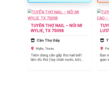
thoải mái, chủ hòa đồng, dễ…
TUYỂN THỢ NAIL – NỐI MI
TUY
WYLIE, TX 75098
LƯƠ
PEA
Cần Thợ Gấp
Ti
Wylie, Texas
Pe
Tiệm đang cần gấp thợ nail biết
Bạn m
làm đủ thứ (tay chân nước, bột,
gian 
design…) và biết nối mi là…
nhập 