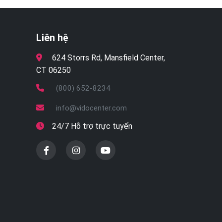
Liên hệ
624 Storrs Rd, Mansfield Center,
CT 06250
(800) 652-8234
info@vidocenter.com
24/7 Hỗ trợ trực tuyến