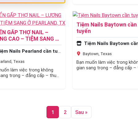
Tiệm Nails Baytown cần
tuyển
ỂN GẤP THỢ NAIL –
NG CAO – TIỆM SANG Ở
Tiệm Nails Baytown cần t
RLAND, TX
ệm Nails Pearland cần tuyển
Baytown, Texas
arland, Texas
Bạn muốn làm việc trong khô
gian sang trọng – đẳng cấp – 
uốn làm việc trong không
nhập cao? Gia nhập đội ngũ…
sang trọng – đẳng cấp – thu
cao? Gia nhập đội ngũ…
1
2
Sau »