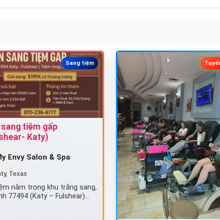
Sang tiệm
Tuyể
 sang tiệm gấp
shear- Katy)
y Envy Salon & Spa
ty, Texas
iệm nằm trong khu trắng sang,
nh 77494 (Katy – Fulshear)
h hàng dễ thương ✔️Thu nhập
…