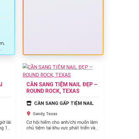
en,
c 💅…
I
CẦN SANG TIỆM NAIL ĐẸP –
ROUND ROCK, TEXAS
CẦN SANG GẤP TIỆM NAIL
Sandy, Texas
iờ lái
Cơ hội hiếm cho anh/chị muốn làm
ng 1
chủ tiệm tại khu vực phát triển và
đông khách của Round Rock,…