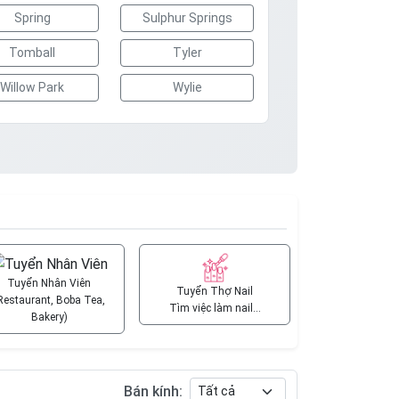
Spring
Sulphur Springs
Tomball
Tyler
Willow Park
Wylie
Tuyển Nhân Viên
Tuyển Thợ Nail
Restaurant, Boba Tea,
Tìm việc làm nail…
Bakery)
Bán kính: