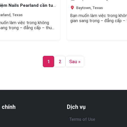
ệm Nails Pearland cần tuyển
Baytown, Texas
arland, Texas
Bạn muốn làm việc trong khô
gian sang trọng – đẳng cấp – 
uốn làm việc trong không
nhập cao? Gia nhập đội ngũ…
sang trọng – đẳng cấp – thu
cao? Gia nhập đội ngũ…
1
2
Sau »
 chính
Dịch vụ
Terms of Use