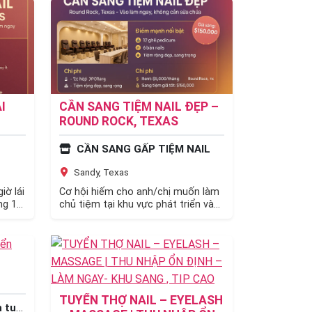
I
CẦN SANG TIỆM NAIL ĐẸP –
ROUND ROCK, TEXAS
CẦN SANG GẤP TIỆM NAIL
Sandy, Texas
iờ lái
Cơ hội hiếm cho anh/chị muốn làm
ng 1
chủ tiệm tại khu vực phát triển và
đông khách của Round Rock,…
TUYỂN THỢ NAIL – EYELASH
uyển