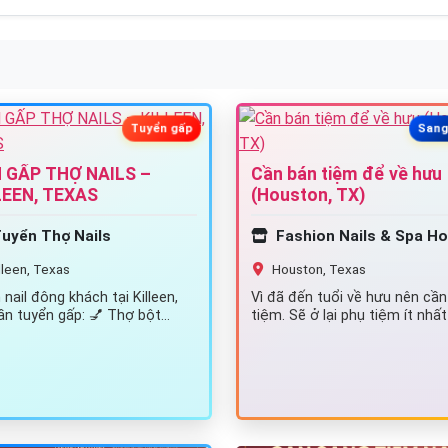
Tuyển gấp
Sang
 GẤP THỢ NAILS –
Cần bán tiệm để về hưu
LEEN, TEXAS
(Houston, TX)
uyển Thợ Nails
Fashion Nails & Spa Houston [S
lleen, Texas
Houston, Texas
nail đông khách tại Killeen,
Vì đã đến tuổi về hưu nên cần
ần tuyển gấp: 💅 Thợ bột
tiệm. Sẽ ở lại phụ tiệm ít nhất
lic) 💅 Thợ tay chân nước 💅…
tháng. Xin…