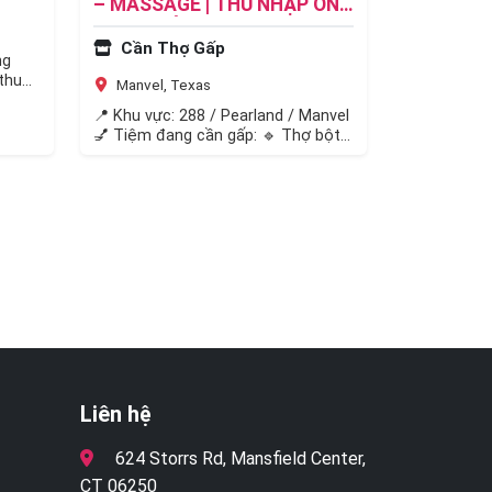
– MASSAGE | THU NHẬP ỔN
ĐỊNH – LÀM NGAY- KHU
Cần Thợ Gấp
SANG , TIP CAO
ng
thu
Manvel, Texas
📍 Khu vực: 288 / Pearland / Manvel
💅 Tiệm đang cần gấp: 🔹 Thợ bột
(acrylic) 🔹 Thợ chân…
Liên hệ
624 Storrs Rd, Mansfield Center,
CT 06250