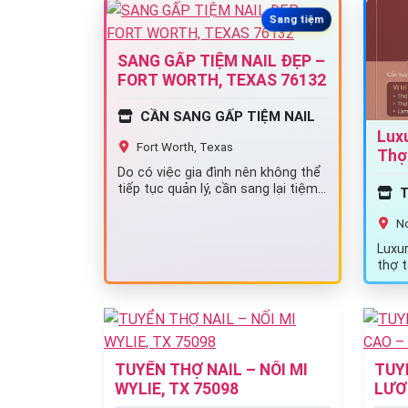
Sang tiệm
SANG GẤP TIỆM NAIL ĐẸP –
FORT WORTH, TEXAS 76132
CẦN SANG GẤP TIỆM NAIL
Lux
Fort Worth, Texas
Thợ 
Do có việc gia đình nên không thể
Nort
tiếp tục quản lý, cần sang lại tiệm
T
nail đang hoạt động…
No
Luxu
thợ 
bột l
TUYỂN THỢ NAIL – NỐI MI
TUY
WYLIE, TX 75098
LƯƠ
PEA