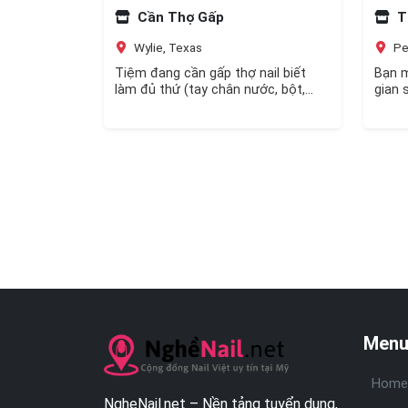
Cần Thợ Gấp
Ti
Wylie, Texas
Pe
Tiệm đang cần gấp thợ nail biết
Bạn m
làm đủ thứ (tay chân nước, bột,
gian 
design…) và biết nối mi là…
nhập 
Menu
Home
NgheNail.net – Nền tảng tuyển dụng,