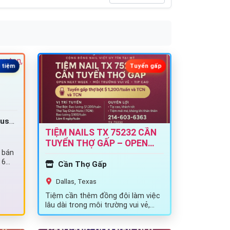
 tiệm
Tuyển gấp
OLD]
TIỆM NAILS TX 75232 CẦN
TUYỂN THỢ GẤP – OPEN
 bán
NEXT WEEK
 6
Cần Thợ Gấp
Dallas, Texas
Tiệm cần thêm đồng đội làm việc
lâu dài trong môi trường vui vẻ,
thoải mái, chủ hòa đồng, dễ…