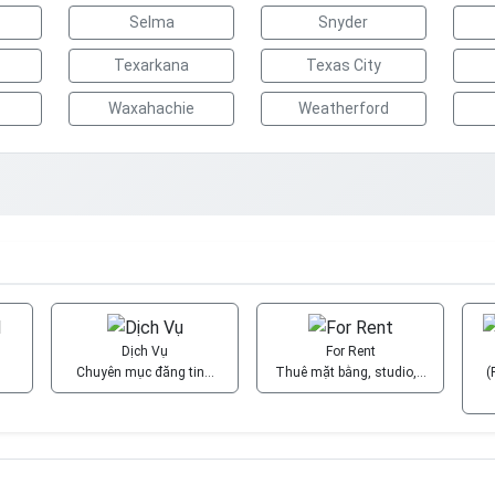
Selma
Snyder
Texarkana
Texas City
Waxahachie
Weatherford
Dịch Vụ
For Rent
Chuyên mục đăng tin…
Thuê mặt bằng, studio,…
(