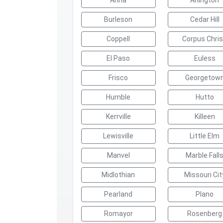
Anna
Arlington
Burleson
Cedar Hill
Coppell
Corpus Chris
El Paso
Euless
Frisco
Georgetow
Humble
Hutto
Kerrville
Killeen
Lewisville
Little Elm
Manvel
Marble Fall
Midlothian
Missouri Cit
Pearland
Plano
Romayor
Rosenberg