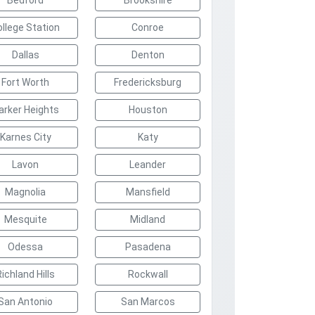
Bedford
Brookshire
ollege Station
Conroe
Dallas
Denton
Fort Worth
Fredericksburg
arker Heights
Houston
Karnes City
Katy
Lavon
Leander
Magnolia
Mansfield
Mesquite
Midland
Odessa
Pasadena
Richland Hills
Rockwall
San Antonio
San Marcos