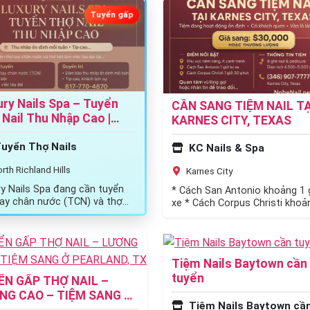
Tuyển gấp
ury Nails Spa – Tuyển
CẦN SANG TIỆM NAIL TẠ
Nail Thu Nhập Cao |
KARNES CITY, TEXAS
h Richland Hills, TX
uyển Thợ Nails
KC Nails & Spa
rth Richland Hills
Karnes City
ry Nails Spa đang cần tuyển
* Cách San Antonio khoảng 1 g
tay chân nước (TCN) và thợ
xe * Cách Corpus Christi khoả
àm việc lâu dài. ✨ Quyền…
giờ 30 phút * Cách…
Tiệm Nails Baytown cần
tuyển
ỂN GẤP THỢ NAIL –
NG CAO – TIỆM SANG Ở
Tiệm Nails Baytown cần t
RLAND, TX