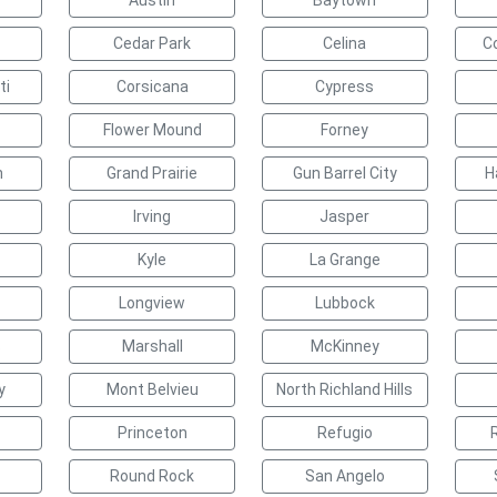
Austin
Baytown
Cedar Park
Celina
C
ti
Corsicana
Cypress
Flower Mound
Forney
n
Grand Prairie
Gun Barrel City
H
Irving
Jasper
Kyle
La Grange
Longview
Lubbock
s
Marshall
McKinney
y
Mont Belvieu
North Richland Hills
Princeton
Refugio
Round Rock
San Angelo