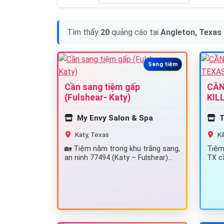
Tìm thấy
20
quảng cáo tại
Angleton, Texas
Sang tiệm
Cần sang tiệm gấp
CẦN
(Fulshear- Katy)
KIL
My Envy Salon & Spa
T
Katy, Texas
Ki
🏡 Tiệm nằm trong khu trắng sang,
Tiệm 
an ninh 77494 (Katy – Fulshear)
TX c
khách hàng dễ thương ✔️Thu nhập
(Acry
trên…