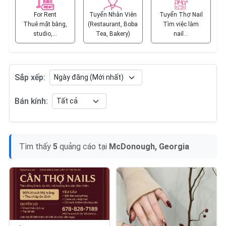
For Rent
Tuyển Nhân Viên
Tuyển Thợ Nail
Thuê mặt bằng,
(Restaurant, Boba
Tìm việc làm
studio,…
Tea, Bakery)
nail…
Sắp xếp:
Bán kính:
Tìm thấy
5
quảng cáo tại
McDonough, Georgia