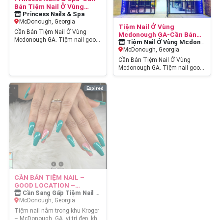
Bán Tiệm Nail Ở Vùng
Mcdonough GA
Princess Nails & Spa
McDonough, Georgia
Tiệm Nail Ở Vùng
Cần Bán Tiệm Nail Ở Vùng
Mcdonough GA-Cần Bán
Mcdonough GA. Tiệm nail good
Tiệm Nail Ở Vùng
Tiệm Nail Ở Vùng Mcdonough GA
location, good income cần bán.
Mcdonough GA
McDonough, Georgia
Tiệm rộng 1400 sqft,…
Cần Bán Tiệm Nail Ở Vùng
Mcdonough GA. Tiệm nail good
location, good income cần bán.
Tiệm rộng 1400 sqft,…
Expired
CẦN BÁN TIỆM NAIL –
GOOD LOCATION –
MCDONOUGH, GA
Cần Sang Gấp Tiệm Nail Đẹp
McDonough, Georgia
Tiệm nail nằm trong khu Kroger
– McDonough, GA, vị trí đẹp, khu