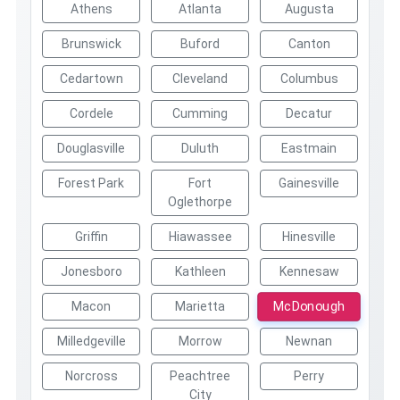
Athens
Atlanta
Augusta
Brunswick
Buford
Canton
Cedartown
Cleveland
Columbus
Cordele
Cumming
Decatur
Douglasville
Duluth
Eastmain
Forest Park
Fort
Gainesville
Oglethorpe
Griffin
Hiawassee
Hinesville
Jonesboro
Kathleen
Kennesaw
McDonough
Macon
Marietta
Milledgeville
Morrow
Newnan
Norcross
Peachtree
Perry
City