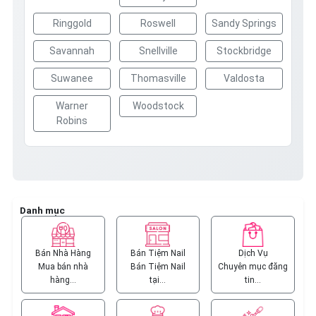
Ringgold
Roswell
Sandy Springs
Savannah
Snellville
Stockbridge
Suwanee
Thomasville
Valdosta
Warner
Woodstock
Robins
Danh mục
Bán Nhà Hàng
Bán Tiệm Nail
Dịch Vụ
Mua bán nhà
Bán Tiệm Nail
Chuyên mục đăng
hàng…
tại…
tin…