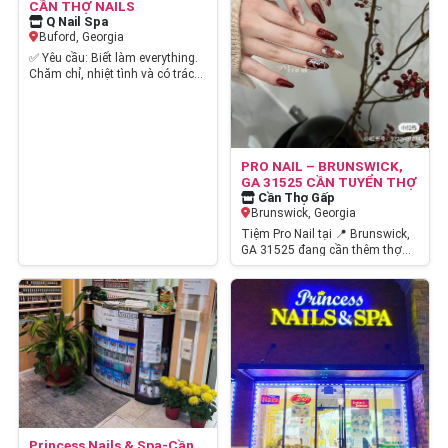
CẦN THỢ NAILS
Q Nail Spa
Buford, Georgia
✅ Yêu cầu: Biết làm everything.
Chăm chỉ, nhiệt tình và có trách
nhiệm với công việc. 💅 Tiệm
có…
PRO NAIL – BRUNSWICK,
GA 31525 CẦN TUYỂN THỢ
Cần Thợ Gấp
Brunswick, Georgia
Tiệm Pro Nail tại 📍 Brunswick,
GA 31525 đang cần thêm thợ
nail có tay nghề để gia nhập
team…
Princess Nails & Spa-Cần