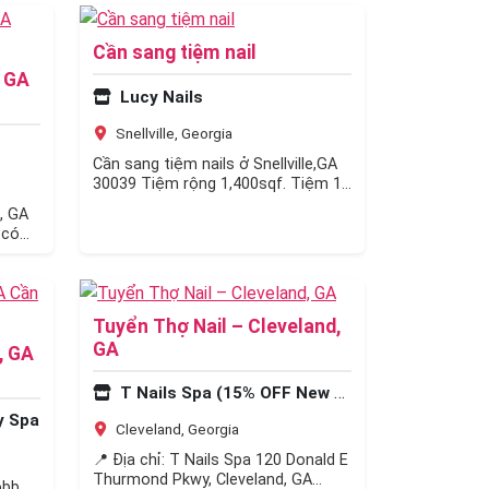
Cần sang tiệm nail
 GA
Lucy Nails
Snellville, Georgia
Cần sang tiệm nails ở Snellville,GA
30039 Tiệm rộng 1,400sqf. Tiệm 11
ghế, 10 bàn, 1 phòng wax, máy
, GA
giặt…
 có
Tuyển Thợ Nail – Cleveland,
GA
, GA
T Nails Spa (15% OFF New Customers)
y Spa
Cleveland, Georgia
📍 Địa chỉ: T Nails Spa 120 Donald E
Thurmond Pkwy, Cleveland, GA
obb,