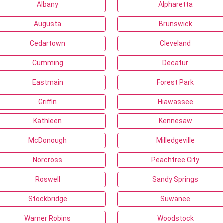
Albany
Alpharetta
Augusta
Brunswick
Cedartown
Cleveland
Cumming
Decatur
Eastmain
Forest Park
Griffin
Hiawassee
Kathleen
Kennesaw
McDonough
Milledgeville
Norcross
Peachtree City
Roswell
Sandy Springs
Stockbridge
Suwanee
Warner Robins
Woodstock