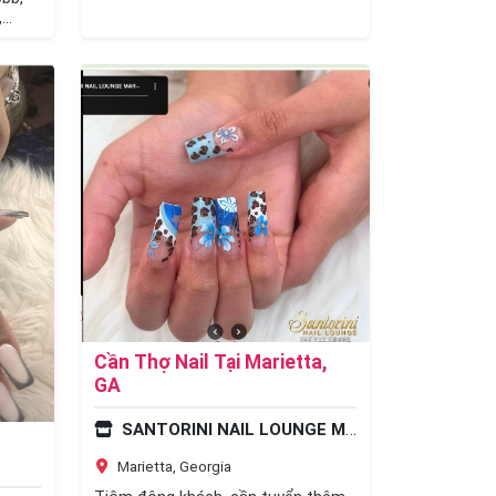
30528 ☎️ Liên lạc: (706) 348-8458
,
(Nhắn…
 thợ
Cần Thợ Nail Tại Marietta,
GA
SANTORINI NAIL LOUNGE MARIETTA ( 30066)
Marietta, Georgia