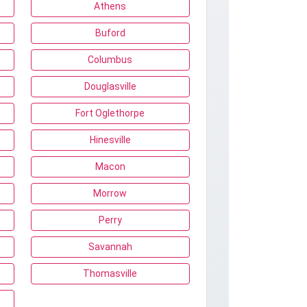
Athens
Buford
Columbus
Douglasville
Fort Oglethorpe
Hinesville
Macon
Morrow
Perry
Savannah
Thomasville