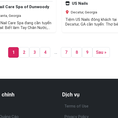
US Nails
ail Care Spa of Dunwoody
Decatur, Georgia
anta, Georgia
Tiệm US Nails đông khách tại
Nail Care Spa đang cần tuyển
Decatur, GA cần tuyển: Thợ bi
ail: Biết làm Tay Chân Nước,
bột, tay chân nước hoặc every
Dip, Gel-X, Eyelash (biết nhiều…
càng…
1
2
3
4
…
7
8
9
Sau »
 chính
Dịch vụ
Terms of Use
Quảng Cáo
Privacy Policy