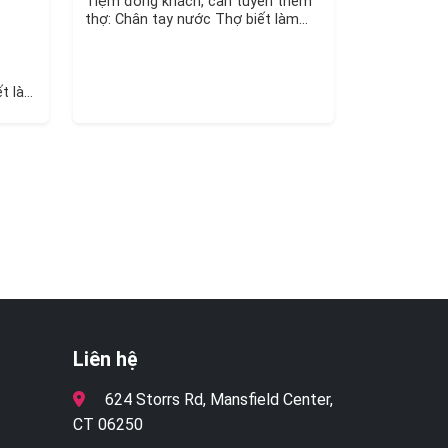
Tiệm đông khách, cần tuyển thêm
thợ: Chân tay nước Thợ biết làm
Builder Gel, SNS, Dip 💰 Bao lương…
ết làm
thing
Liên hệ
624 Storrs Rd, Mansfield Center,
CT 06250