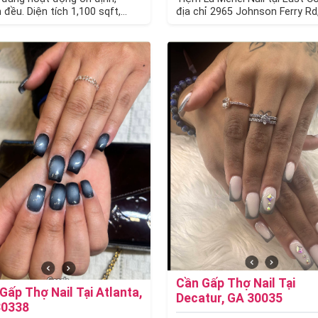
 đều. Diện tích 1,100 sqft,
địa chỉ 2965 Johnson Ferry Rd
• 10 ghế, 8 bàn làm nail…
Marietta, GA 30062, cần tuyển
Tay…
Cần Gấp Thợ Nail Tại
Gấp Thợ Nail Tại Atlanta,
Decatur, GA 30035
30338