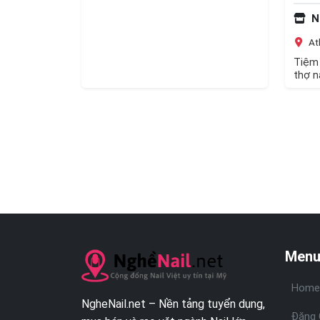
N
Atl
Tiệm 
thợ n
Bột, 
Menu
Home
NgheNail.net – Nền tảng tuyển dụng,
Đăng 