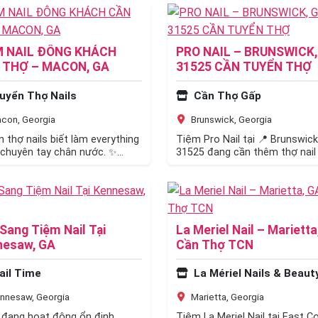
M NAIL ĐÔNG KHÁCH
PRO NAIL – BRUNSWICK,
 THỢ – MACON, GA
31525 CẦN TUYỂN THỢ
uyển Thợ Nails
Cần Thợ Gấp
con, Georgia
Brunswick, Georgia
n thợ nails biết làm everything
Tiệm Pro Nail tại 📍 Brunswick
chuyên tay chân nước. ✨
31525 đang cần thêm thợ nail
 lợi: • Bao lương hoặc ăn…
tay nghề để gia nhập team…
Sang Tiệm Nail Tại
La Meriel Nail – Marietta
nesaw, GA
Cần Thợ TCN
ail Time
La Mériel Nails & Beaut
nnesaw, Georgia
Marietta, Georgia
đang hoạt động ổn định,
Tiệm La Meriel Nail tại East C