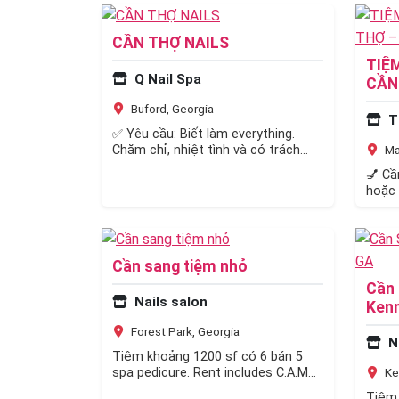
CẦN THỢ NAILS
TIỆ
Q Nail Spa
CẦN
Buford, Georgia
T
✅ Yêu cầu: Biết làm everything.
Chăm chỉ, nhiệt tình và có trách
Ma
nhiệm với công việc. 💅 Tiệm có…
💅 Cầ
hoặc 
Quyền
Cần sang tiệm nhỏ
Cần 
Nails salon
Ken
Forest Park, Georgia
N
Tiệm khoảng 1200 sf có 6 bán 5
spa pedicure. Rent includes C.A.M
Ke
2200/ month. Hiện tại 3 thợ. Bán…
Tiệm 