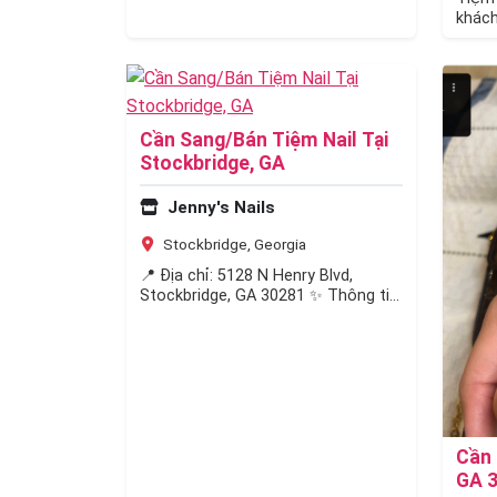
khách
gồm: 
Cần Sang/Bán Tiệm Nail Tại
Stockbridge, GA
Jenny's Nails
Stockbridge, Georgia
📍 Địa chỉ: 5128 N Henry Blvd,
Stockbridge, GA 30281 ✨ Thông tin
tiệm: Diện tích: 1,200 sqft Gồm: 8…
Cần 
GA 