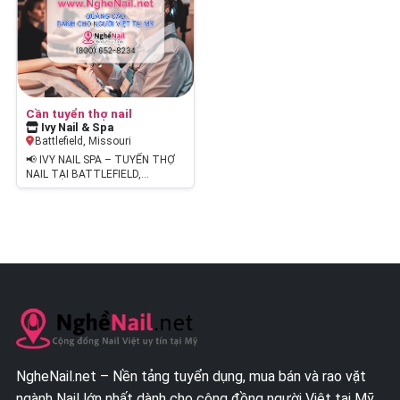
Cần tuyển thợ nail
Ivy Nail & Spa
Battlefield, Missouri
📢 IVY NAIL SPA – TUYỂN THỢ
NAIL TẠI BATTLEFIELD,
MISSOURI 💅 Do nhu cầu phát
triển, Ivy Nail Spa…
NgheNail.net – Nền tảng tuyển dụng, mua bán và rao vặt
ngành Nail lớn nhất dành cho cộng đồng người Việt tại Mỹ.