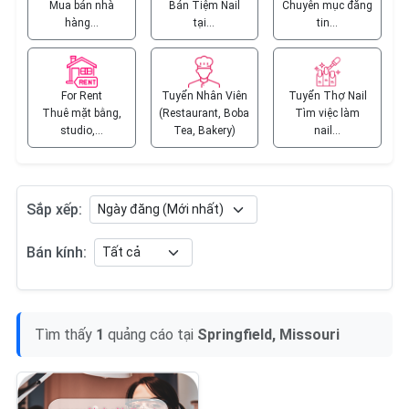
Mua bán nhà
Bán Tiệm Nail
Chuyên mục đăng
hàng…
tại…
tin…
For Rent
Tuyển Nhân Viên
Tuyển Thợ Nail
Thuê mặt bằng,
(Restaurant, Boba
Tìm việc làm
studio,…
Tea, Bakery)
nail…
Sắp xếp:
Bán kính:
Tìm thấy
1
quảng cáo tại
Springfield, Missouri