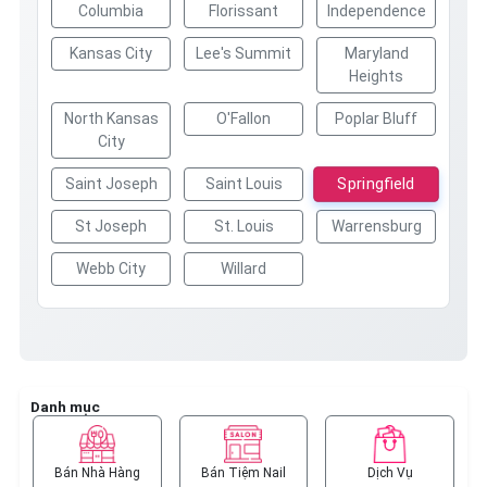
Columbia
Florissant
Independence
Kansas City
Lee's Summit
Maryland
Heights
North Kansas
O'Fallon
Poplar Bluff
City
Springfield
Saint Joseph
Saint Louis
St Joseph
St. Louis
Warrensburg
Webb City
Willard
Danh mục
Bán Nhà Hàng
Bán Tiệm Nail
Dịch Vụ