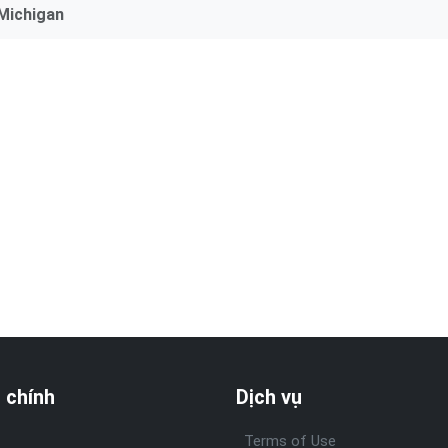
 Michigan
 chính
Dịch vụ
Terms of Use