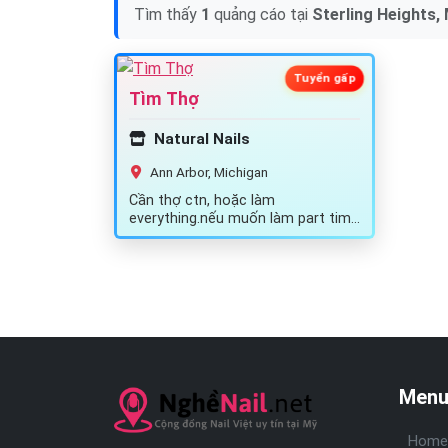
Tìm thấy
1
quảng cáo tại
Sterling Heights,
Tuyển gấp
Tìm Thợ
Natural Nails
Ann Arbor, Michigan
Cần thợ ctn, hoặc làm
everything.nếu muốn làm part time
cũng được ,có thể nhận check,
có bằng càng tốt.…
Menu
Home