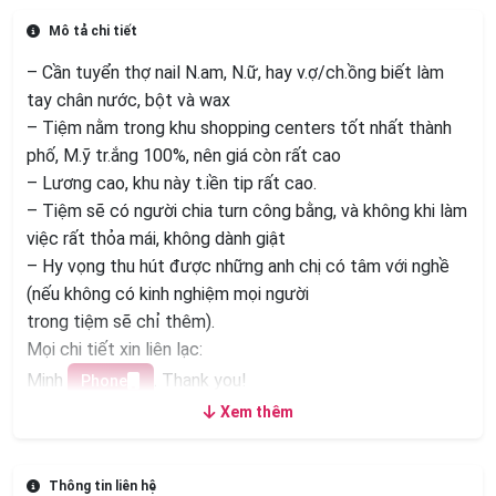
Mô tả chi tiết
– Cần tuyển thợ nail N.am, N.ữ, hay v.ợ/ch.ồng biết làm
tay chân nước, bột và wax
– Tiệm nằm trong khu shopping centers tốt nhất thành
phố, M.ỹ tr.ắng 100%, nên giá còn rất cao
– Lương cao, khu này t.iền tip rất cao.
– Tiệm sẽ có người chia turn công bằng, và không khi làm
việc rất thỏa mái, không dành giật
– Hy vọng thu hút được những anh chị có tâm với nghề
(nếu không có kinh nghiệm mọi người
trong tiệm sẽ chỉ thêm).
Mọi chi tiết xin liên lạc:
Minh
. Thank you!
Phone
Xem thêm
Thông tin liên hệ