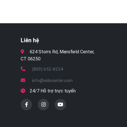
Liên hệ
624 Storrs Rd, Mansfield Center,
CT 06250
(800) 652-8234
info@vidocenter.com
24/7 Hỗ trợ trực tuyến