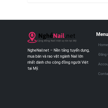
Menu
Home
NgheNail.net – Nền tảng tuyển dụng,
Đăng 
mua bán và rao vặt ngành Nail lớn
nhất dành cho cộng đồng người Việt
Accou
tại Mỹ.
Conta