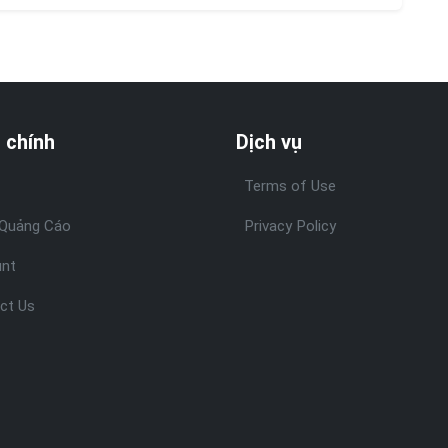
 chính
Dịch vụ
Terms of Use
Quảng Cáo
Privacy Policy
nt
ct Us