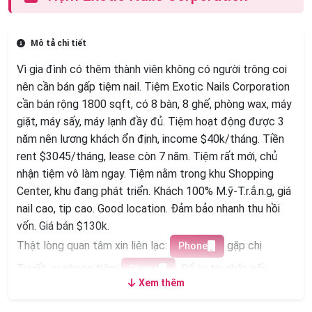
Mô tả chi tiết
Vì gia đình có thêm thành viên không có người trông coi
nên cần bán gấp tiệm nail. Tiệm Exotic Nails Corporation
cần bán rộng 1800 sqft, có 8 bàn, 8 ghế, phòng wax, máy
giặt, máy sấy, máy lạnh đầy đủ. Tiệm hoạt động được 3
năm nên lương khách ổn định, income $40k/tháng. Tiền
rent $3045/tháng, lease còn 7 năm. Tiệm rất mới, chủ
nhận tiệm vô làm ngay. Tiệm nằm trong khu Shopping
Center, khu đang phát triển. Khách 100% M.ỹ-T.r.ắ.n.g, giá
nail cao, tip cao. Good location. Đảm bảo nhanh thu hồi
vốn. Giá bán $130k.
Thật lòng quan tâm xin liên lạc:
gặp chị
Phone
Tuyết, or phone tiệm
. Để lại tin nhắn nếu
Phone
Xem thêm
không kịp nghe phone.
Thank you!