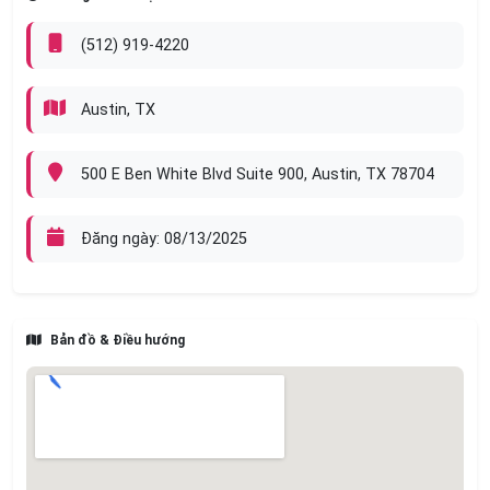
📞 Mọi người có nhu cầu xin vui lòng gọi hoặc nhắn tin:
Phone
(512) 919-4220
Phone
Austin, TX
Rất mong được hợp tác với anh chị em có tay nghề và
tinh thần làm việc vui vẻ!
500 E Ben White Blvd Suite 900, Austin, TX 78704
Đăng ngày: 08/13/2025
Bản đồ & Điều hướng