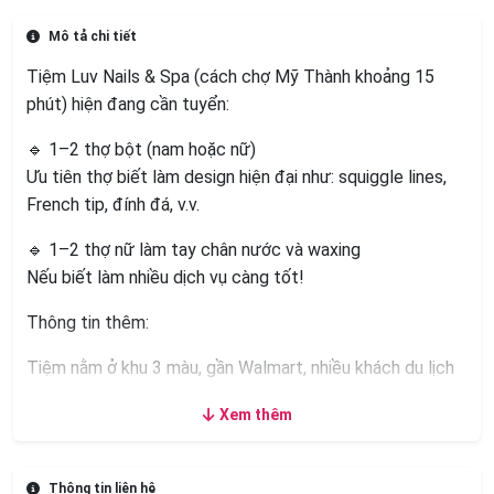
Mô tả chi tiết
Tiệm Luv Nails & Spa (cách chợ Mỹ Thành khoảng 15
phút) hiện đang cần tuyển:
🔹 1–2 thợ bột (nam hoặc nữ)
Ưu tiên thợ biết làm design hiện đại như: squiggle lines,
French tip, đính đá, v.v.
🔹 1–2 thợ nữ làm tay chân nước và waxing
Nếu biết làm nhiều dịch vụ càng tốt!
Thông tin thêm:
Tiệm nằm ở khu 3 màu, gần Walmart, nhiều khách du lịch
Khách ổn định, thu nhập khá
Xem thêm
Môi trường làm việc vui vẻ, giờ giấc linh hoạt, thoải mái
Thông tin liên hệ