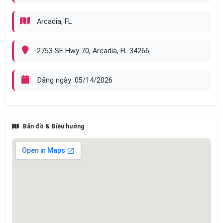
lại lời nhắn)
Arcadia, FL
✨ Nếu mở thêm Chủ Nhật, income có thể tăng cao hơn
nữa.
Thank You !
2753 SE Hwy 70, Arcadia, FL 34266
Đăng ngày: 05/14/2026
Bản đồ & Điều hướng