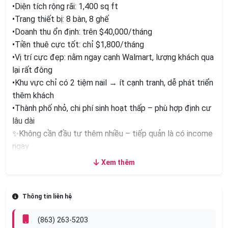
•Diện tích rộng rãi: 1,400 sq ft
•Trang thiết bị: 8 bàn, 8 ghế
•Doanh thu ổn định: trên $40,000/tháng
•Tiền thuê cực tốt: chỉ $1,800/tháng
•Vị trí cực đẹp: nằm ngay cạnh Walmart, lượng khách qua
lại rất đông
•Khu vực chỉ có 2 tiệm nail → ít cạnh tranh, dễ phát triển
thêm khách
•Thành phố nhỏ, chi phí sinh hoạt thấp – phù hợp định cư
lâu dài
✨Không cần đầu tư thêm nhiều – tiếp quản là có income
ngay
✨Tiệm nằm khu vực thuận lợi, khách ổn định, phù hợp cho
Xem thêm
chủ mới muốn vào làm ngay không cần sửa nhiều.
💰Giá bán: $190,000 (có thể thương lượng)
✨Cơ hội tốt cho anh/chị muốn đầu tư hoặc làm chủ tiệm
Thông tin liên hệ
nail tại Florida!
(863) 263-5203
✨Liên hệ ngay:
(nếu chưa kịp nghe máy xin để
Phone