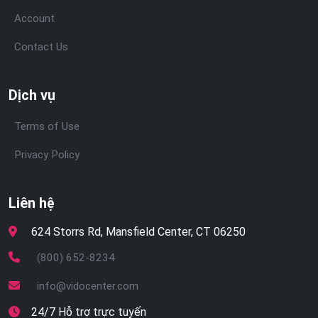
Account
Contact Us
Dịch vụ
Terms of Use
Privacy Policy
Liên hệ
624 Storrs Rd, Mansfield Center, CT 06250
(800) 652-8234
info@vidocenter.com
24/7 Hỗ trợ trực tuyến