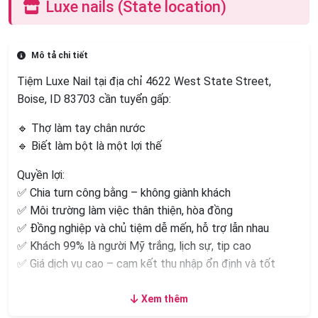
Luxe nails (State location)
Mô tả chi tiết
Tiệm Luxe Nail tại địa chỉ 4622 West State Street,
Boise, ID 83703 cần tuyển gấp:
🔹 Thợ làm tay chân nước
🔹 Biết làm bột là một lợi thế
Quyền lợi:
✅ Chia turn công bằng – không giành khách
✅ Môi trường làm việc thân thiện, hòa đồng
✅ Đồng nghiệp và chủ tiệm dễ mến, hỗ trợ lẫn nhau
✅ Khách 99% là người Mỹ trắng, lịch sự, tip cao
✅ Giá dịch vụ cao – cam kết thu nhập ổn định và tốt
👉 Đây là cơ hội tốt cho ai muốn tìm chỗ làm lâu dài, thu
Xem thêm
nhập cao và môi trường làm việc chuyên nghiệp!