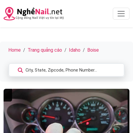
Home
Trang quảng cáo
Idaho
Boise