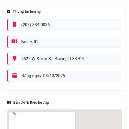
📍 Địa chỉ: Luxe Nail – 4622 West State Street, Boise, ID
Thông tin liên hệ
83703
📞 Liên hệ: Chị Trang –
Phone
(208) 384-0036
Boise, ID
4622 W State St, Boise, ID 83703
Đăng ngày: 08/13/2025
Bản đồ & Điều hướng