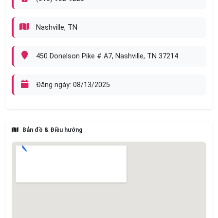
Nếu không kịp nghe máy, vui lòng để lại tin nhắn.
Thông tin liên hệ
(615) 902-9228
Nashville, TN
450 Donelson Pike # A7, Nashville, TN 37214
Đăng ngày: 08/13/2025
Bản đồ & Điều hướng