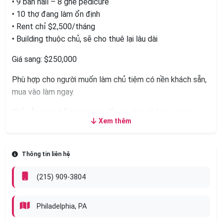
• 9 bàn nail – 8 ghế pedicure
• 10 thợ đang làm ổn định
• Rent chỉ $2,500/tháng
• Building thuộc chủ, sẽ cho thuê lại lâu dài
Giá sang: $250,000
Phù hợp cho người muốn làm chủ tiệm có nền khách sẵn,
mua vào làm ngay.
Chủ sẵn sàng hỗ trợ hướng dẫn và chia sẻ kinh nghiệm
Xem thêm
quản lý.
Liên hệ:
Phone
Thông tin liên hệ
Email: Kloan17@yahoo.com
(215) 909-3804
Vui lòng text vì bận không nghe phone.
Chỉ tiếp người có thiện chí mua. Thank you!
Philadelphia, PA