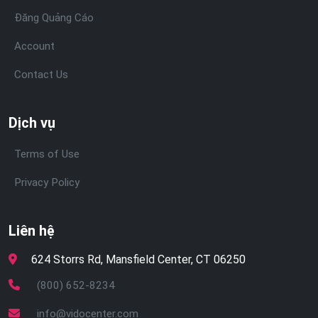
Đăng Quảng Cáo
Account
Contact Us
Dịch vụ
Terms of Use
Privacy Policy
Liên hệ
624 Storrs Rd, Mansfield Center, CT 06250
(800) 652-8234
info@vidocenter.com