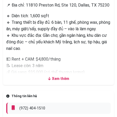
📌 Địa chỉ: 11810 Preston Rd, Ste 120, Dallas, TX 75230
🔹 Diện tích: 1,600 sqft
🔹 Trang thiết bị đầy đủ: 6 bàn, 11 ghế, phòng wax, phòng
ăn, máy giặt/sấy, supply đầy đủ – vào là làm ngay.
🔹 Khu vực đắc địa: Gần chợ, gần ngân hàng, khu dân cư
đông đúc – chủ yếu khách Mỹ trắng, lịch sự, tip hậu, giá
nail cao.
💵 Rent + CAM: $4,800/tháng
📝 Lease còn: 3 năm
💰 Giá sang: $35,000 (có thể thương lượng)
➡️ Thu hồi vốn nhanh – tiệm đang hoạt động ổn định
Xem thêm
📞 Liên hệ:
Phone
Thông tin liên hệ
(📩 Nếu không kịp nghe máy, vui lòng để lại tin nhắn)
(972) 404-1510