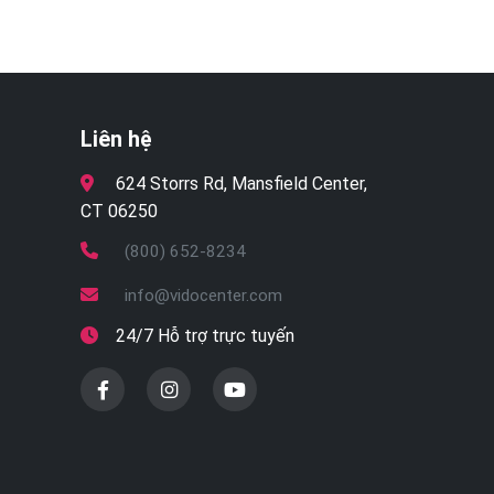
Liên hệ
624 Storrs Rd, Mansfield Center,
CT 06250
(800) 652-8234
info@vidocenter.com
24/7 Hỗ trợ trực tuyến