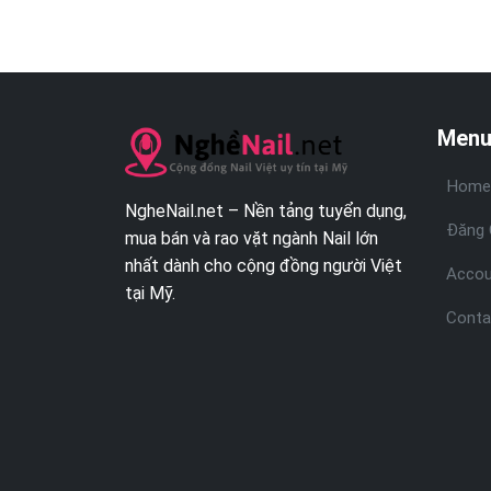
Menu
Home
NgheNail.net – Nền tảng tuyển dụng,
Đăng 
mua bán và rao vặt ngành Nail lớn
nhất dành cho cộng đồng người Việt
Accou
tại Mỹ.
Conta