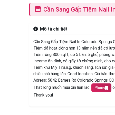
Cần Sang Gấp Tiệm Nail I
Mô tả chi tiết
Cần Sang Gấp Tiệm Nail In Colorado Springs 
Tiệm đã hoạt động hơn 13 năm nên đã có lượn
Tiệm rộng 800 sqft, có 5 bàn, 5 ghế, phòng w
Income ổn định, có giấy tờ chứng minh, cho co
Tiệm khu M.y T.r.a.n.g, khách sang, lịch sự, gi
nhiều nhà hàng lớn. Good location. Giá bán th
Adress: 5842 Barnes Rd Colorado Springs CO
Thật lòng muốn mua xin liên lạc:
o
Phone
Thank you!