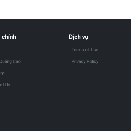
 chính
Dịch vụ
Terms of Use
Quảng Cáo
Privacy Policy
nt
ct Us