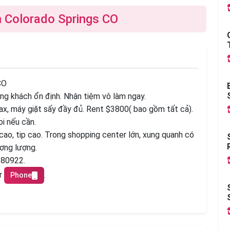
n Colorado Springs CO
CO
g khách ổn định. Nhận tiệm vô làm ngay.
ax, máy giặt sấy đầy đủ. Rent $3800( bao gồm tất cả).
i nếu cần.
á cao, tip cao. Trong shopping center lớn, xung quanh có
ương lượng.
 80922.
r
.
Phone