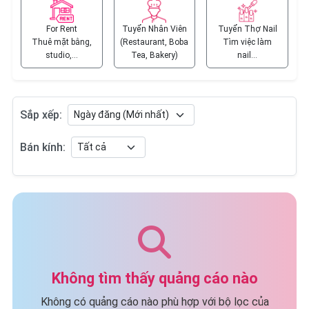
For Rent
Tuyển Nhân Viên
Tuyển Thợ Nail
Thuê mặt bằng,
(Restaurant, Boba
Tìm việc làm
studio,…
Tea, Bakery)
nail…
Sắp xếp:
Bán kính:
Không tìm thấy quảng cáo nào
Không có quảng cáo nào phù hợp với bộ lọc của