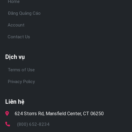
Home
Đăng Quảng Cáo
Account
Contact Us
Dịch vụ
Terms of Use
Privacy Policy
Liên hệ
624 Storrs Rd, Mansfield Center, CT 06250
(800) 652-8234