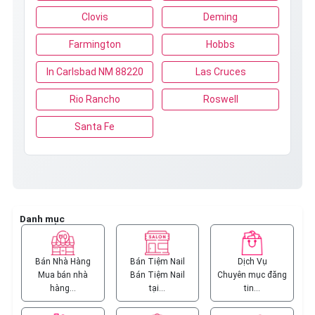
Clovis
Deming
Farmington
Hobbs
In Carlsbad NM 88220
Las Cruces
Rio Rancho
Roswell
Santa Fe
Danh mục
Bán Nhà Hàng
Bán Tiệm Nail
Dịch Vụ
Mua bán nhà
Bán Tiệm Nail
Chuyên mục đăng
hàng…
tại…
tin…